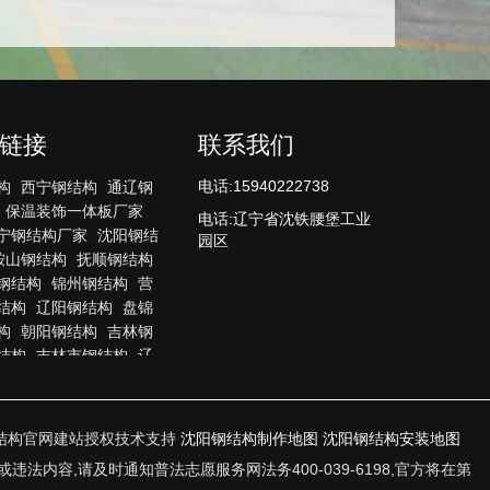
链接
联系我们
电话:15940222738
构
西宁钢结构
通辽钢
保温装饰一体板厂家
电话:辽宁省沈铁腰堡工业
宁钢结构厂家
沈阳钢结
园区
鞍山钢结构
抚顺钢结构
钢结构
锦州钢结构
营
结构
辽阳钢结构
盘锦
构
朝阳钢结构
吉林钢
结构
吉林市钢结构
辽
结构
白山钢结构
松原
构
延边钢结构
延吉钢
构厂家
哈尔滨钢结构
结构官网建站授权技术支持
沈阳钢结构制作地图
沈阳钢结构安装地图
鸡西钢结构
鹤岗钢结构
容,请及时通知普法志愿服务网法务400-039-6198,官方将在第
庆钢结构
伊春钢结构