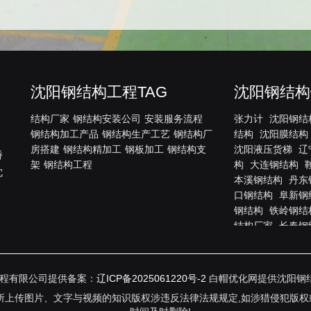
沈阳钢结构工程TAG
沈阳钢结构
结构厂家
钢结构安装公司
安装服务流程
张力计
沈阳钢结
钢结构加工产品
钢结构生产工艺
钢结构厂
结构
沈阳膜结构
房搭建
钢结构精加工
钢板加工
钢结构支
沈阳液压货梯
辽
桥
架
钢结构工程
构
大连钢结构
沈
本溪钢结构
丹东
口钢结构
阜新钢
钢结构
铁岭钢结
结构厂家
长春钢
源钢结构
通化钢
钢结构
白城钢结
结构
黑龙江钢结
钢结构工程有限公司提供备案：
辽ICP备2025061220号-2
白帽优化网提供沈阳钢
齐齐哈尔钢结构
传图片、文字与视频的知识版权涉违反法律法规规定,如涉猎侵犯版权或违法内
双鸭山钢结构
大