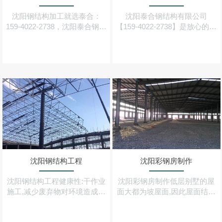
沈阳钢结构加工就选泰合：
沈阳泰合钢结构有限公司
159-4022-2738，沈阳泰合钢结
【159-4022-2738】是放心的沈
构公司一家集设计、制造、加
阳钢结构厂家,承接重(轻)型钢
工、安装为一体的大型工厂,也
结构,钢结构厂房,大跨度,多跨
是较早从事钢结构及配套加工
度,多层彩钢钢结构厂房等业务
的生产企业之一
沈阳钢结构工程
沈阳彩钢房制作
沈阳钢结构工程健康性:干作业
沈阳彩钢房制作低层别墅的屋
施工,减少废弃物对环境造成的
面大都为坡屋面,因此屋面结构
污染,房屋钢结构材料可100%
基本上采用的是由冷弯型钢构
回收,其他配套材料也可大部分
件做成的三角型屋架体系,轻钢