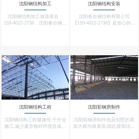
沈阳钢结构加工
沈阳钢结构安装
沈阳钢结构加工就选泰合：
沈阳泰合钢结构有限公司
159-4022-2738，沈阳泰合钢结
【159-4022-2738】是放心的沈
构公司一家集设计、制造、加
阳钢结构厂家,承接重(轻)型钢
工、安装为一体的大型工厂,也
结构,钢结构厂房,大跨度,多跨
是较早从事钢结构及配套加工
度,多层彩钢钢结构厂房等业务
的生产企业之一
沈阳钢结构工程
沈阳彩钢房制作
沈阳钢结构工程健康性:干作业
沈阳彩钢房制作低层别墅的屋
施工,减少废弃物对环境造成的
面大都为坡屋面,因此屋面结构
污染,房屋钢结构材料可100%
基本上采用的是由冷弯型钢构