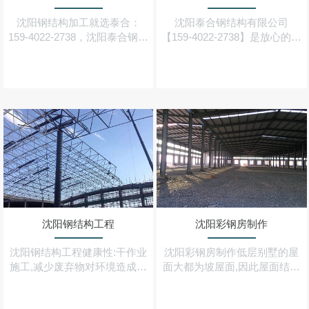
沈阳钢结构加工就选泰合：
沈阳泰合钢结构有限公司
159-4022-2738，沈阳泰合钢结
【159-4022-2738】是放心的沈
构公司一家集设计、制造、加
阳钢结构厂家,承接重(轻)型钢
工、安装为一体的大型工厂,也
结构,钢结构厂房,大跨度,多跨
是较早从事钢结构及配套加工
度,多层彩钢钢结构厂房等业务
的生产企业之一
沈阳钢结构工程
沈阳彩钢房制作
沈阳钢结构工程健康性:干作业
沈阳彩钢房制作低层别墅的屋
施工,减少废弃物对环境造成的
面大都为坡屋面,因此屋面结构
污染,房屋钢结构材料可100%
基本上采用的是由冷弯型钢构
回收,其他配套材料也可大部分
件做成的三角型屋架体系,轻钢