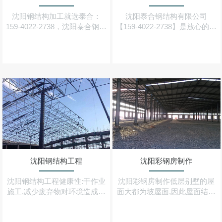
沈阳钢结构加工就选泰合：
沈阳泰合钢结构有限公司
159-4022-2738，沈阳泰合钢结
【159-4022-2738】是放心的沈
构公司一家集设计、制造、加
阳钢结构厂家,承接重(轻)型钢
工、安装为一体的大型工厂,也
结构,钢结构厂房,大跨度,多跨
是较早从事钢结构及配套加工
度,多层彩钢钢结构厂房等业务
的生产企业之一
沈阳钢结构工程
沈阳彩钢房制作
沈阳钢结构工程健康性:干作业
沈阳彩钢房制作低层别墅的屋
施工,减少废弃物对环境造成的
面大都为坡屋面,因此屋面结构
污染,房屋钢结构材料可100%
基本上采用的是由冷弯型钢构
回收,其他配套材料也可大部分
件做成的三角型屋架体系,轻钢