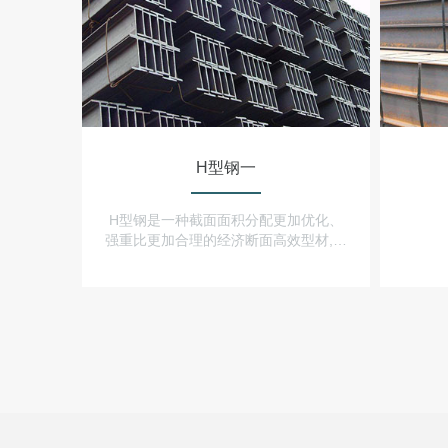
H型钢一
H型钢是一种截面面积分配更加优化、
强重比更加合理的经济断面高效型材,因
其断面与英文字母“H”相同而得名