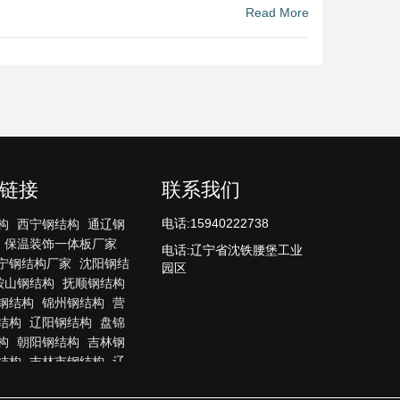
Read More
链接
联系我们
电话:15940222738
构
西宁钢结构
通辽钢
保温装饰一体板厂家
电话:辽宁省沈铁腰堡工业
宁钢结构厂家
沈阳钢结
园区
鞍山钢结构
抚顺钢结构
钢结构
锦州钢结构
营
结构
辽阳钢结构
盘锦
构
朝阳钢结构
吉林钢
结构
吉林市钢结构
辽
结构
白山钢结构
松原