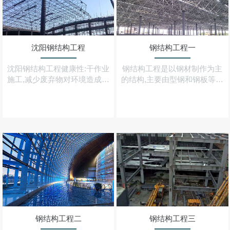
沈阳钢结构工程
钢结构工程一
沈阳钢结构工程健康性:干作业
钢结构工程是以钢材制作为主
施工,减少废弃物对环境造成的
的结构,主要由型钢和钢板等制
污染,房屋钢结构材料可100%
成的钢梁、钢柱、钢桁架等构
回收,其他配套材料也可大部分
件组成,各构件或部件之间通常
回收,符合当前环保意识
采用焊缝、螺栓或铆钉连接,是
主要的建筑结构类型之一
钢结构工程二
钢结构工程三