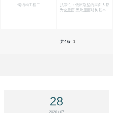
钢结构工程二
抗震性：低层别墅的屋面大都
为坡屋面,因此屋面结构基本上
采用的是由冷弯型钢构件做成
的三角型屋架体系,轻钢构件在
封完结构性板材及石膏板之后,
形成了非常坚固的"板肋结...
共4条
1
28
2026 / 07